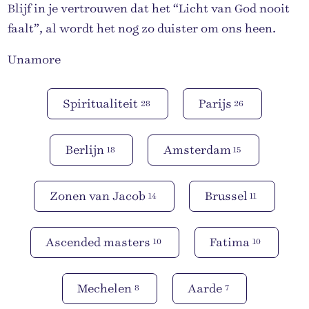
Blijf in je vertrouwen dat het “Licht van God nooit
faalt”, al wordt het nog zo duister om ons heen.
Unamore
Spiritualiteit
Parijs
28
26
Berlijn
Amsterdam
18
15
Zonen van Jacob
Brussel
14
11
Ascended masters
Fatima
10
10
Mechelen
Aarde
8
7