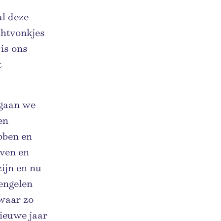
al deze
chtvonkjes
 is ons
t
 gaan we
en
ebben en
even en
zijn en nu
 engelen
 waar zo
nieuwe jaar