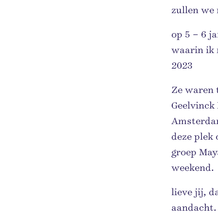
zullen we 
op 5 – 6 j
waarin ik
2023
Ze waren 
Geelvinck 
Amsterdam 
deze plek 
groep Maya
weekend.
lieve jij, 
aandacht. 