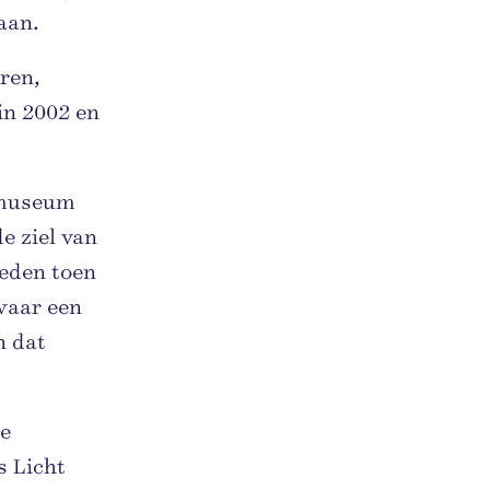
aan.
aren,
in 2002 en
 museum
e ziel van
leden toen
waar een
n dat
je
s Licht