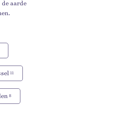
 de aarde
nen.
sel
11
len
8