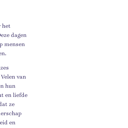
 het
Deze dagen
oep mensen
en.
uzes
 Velen van
en hun
t en liefde
dat ze
ederschap
heid en