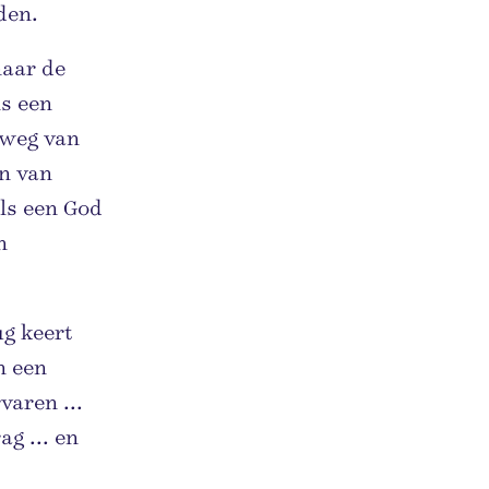
den.
naar de
s een
 weg van
n van
als een God
n
ug keert
n een
varen ...
g ... en