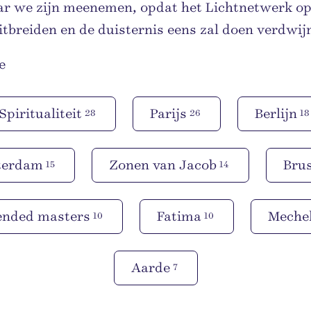
ar we zijn meenemen, opdat het Lichtnetwerk op
itbreiden en de duisternis eens zal doen verdwij
e
Spiritualiteit
Parijs
Berlijn
28
26
18
terdam
Zonen van Jacob
Brus
15
14
ended masters
Fatima
Meche
10
10
Aarde
7