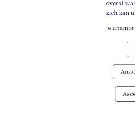
overal wa
zich kan u
je unamor
Ams
Asc