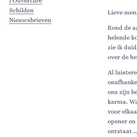
l'Ouverture
Schilden
Lieve men
Nieuwsbrieven
Rond de a
helende k
zie ik dui
over de he
Al luister
onafhanke
ons zijn b
karma. Wat
voor elkaa
opener en 
ontstaat .