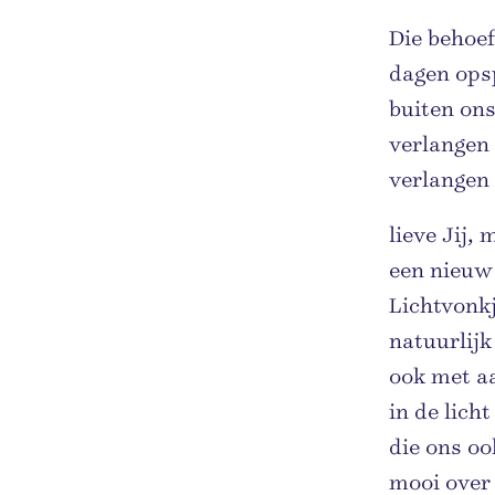
Die behoef
dagen opsp
buiten ons
verlangen 
verlangen
lieve Jij,
een nieuw
Lichtvonkj
natuurlijk
ook met aa
in de lich
die ons oo
mooi over 