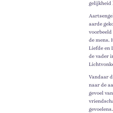
gelijkhei
Aartsengel
aarde gek
voorbeeld 
de mens. 
Liefde en 
de vader i
Lichtvonke
Vandaar da
naar de a
gevoel van
vriendscha
gevoelens.