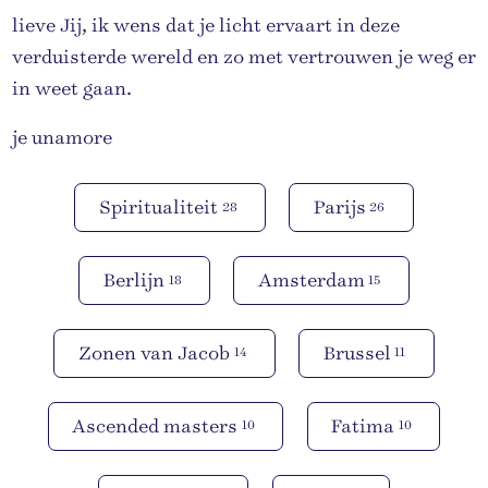
lieve Jij, ik wens dat je licht ervaart in deze
verduisterde wereld en zo met vertrouwen je weg er
in weet gaan.
je unamore
Spiritualiteit
Parijs
28
26
Berlijn
Amsterdam
18
15
Zonen van Jacob
Brussel
14
11
Ascended masters
Fatima
10
10