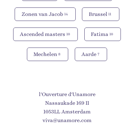
Zonen van Jacob
Brussel
14
11
Ascended masters
Fatima
10
10
Mechelen
Aarde
8
7
l'Ouverture d'Unamore
Nassaukade 169 II
1053LL Amsterdam
viva@unamore.com